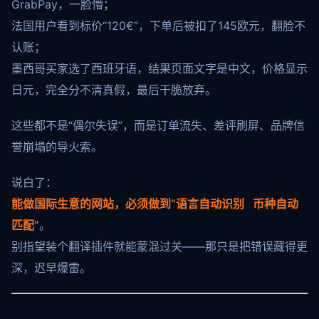
GrabPay，一脸懵；
法国用户看到标价“120€”，下单后被扣了145欧元，翻脸不
认账；
墨西哥买家选了西班牙语，结果页面文字是中文，价格显示
日元，完全分不清真假，最后干脆放弃。
这些都不是“偶尔失误”，而是订单流失、差评刷屏、品牌信
誉崩塌的导火索。
说白了：
能做国际生意的网站，必须做到“语言自动识别 币种自动
匹配”
。
别指望装个翻译插件就能蒙混过关——那只是把错误藏得更
深，迟早爆雷。