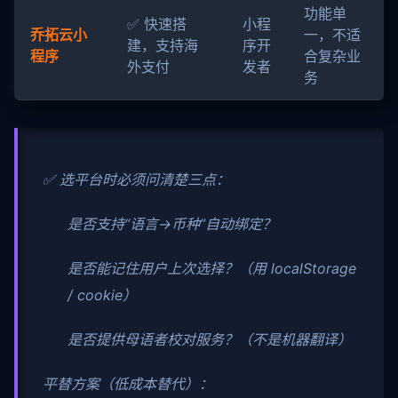
功能单
✅ 快速搭
小程
乔拓云小
一，不适
建，支持海
序开
程序
合复杂业
外支付
发者
务
✅ 选平台时必须问清楚三点：
是否支持“语言→币种”自动绑定？
是否能记住用户上次选择？（用 localStorage
/ cookie）
是否提供母语者校对服务？（不是机器翻译）
平替方案（低成本替代）：