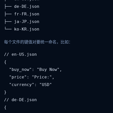
├── de-DE.json

├── fr-FR.json

├── ja-JP.json

└── ko-KR.json
每个文件的键值对要统一命名，比如：
// en-US.json

{

  "buy_now": "Buy Now",

  "price": "Price:",

  "currency": "USD"

}
// de-DE.json

{
