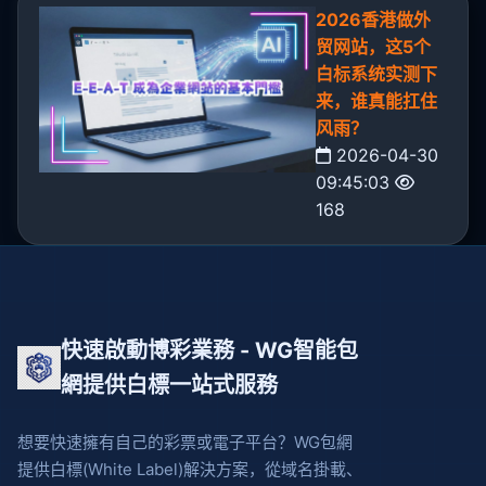
2026香港做外
贸网站，这5个
白标系统实测下
来，谁真能扛住
风雨？
2026-04-30
09:45:03
168
快速啟動博彩業務 - WG智能包
網提供白標一站式服務
想要快速擁有自己的彩票或電子平台？WG包網
提供白標(White Label)解決方案，從域名掛載、