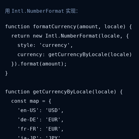
用
实现：
Intl.NumberFormat
function formatCurrency(amount, locale) {

  return new Intl.NumberFormat(locale, {

    style: 'currency',

    currency: getCurrencyByLocale(locale)

  }).format(amount);

}

function getCurrencyByLocale(locale) {

  const map = {

    'en-US': 'USD',

    'de-DE': 'EUR',

    'fr-FR': 'EUR',

    'ja-JP': 'JPY',
