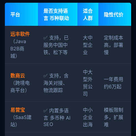
是否支持语
适合
平台
隐性代价
言 币种联动
人群
远丰软件
✅ 支持，已
大中
定制成本
（Java
服务中国中
型企
高，部署
B2B商
铁、松下等
业
慢
城）
中大
数商云
✅ 支持，含
型外
一年费用
（跨境电
海关对接、
贸公
约6万起
商平台）
物流跟踪
司
易营宝
中小
模板限制
✅ 内置多语
（SaaS建
企业
多，扩展
言 多币种 AI
SEO
站）
出海
难