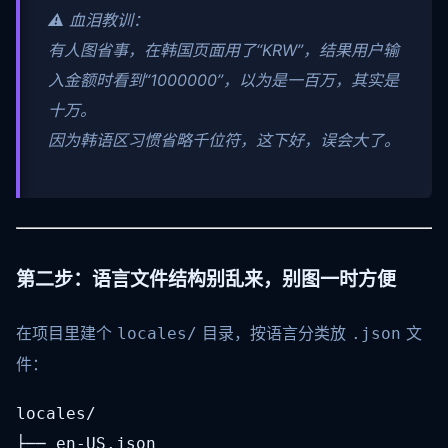
⚠️ 血泪教训：
有人图省事，在韩国页面用了“KRW”，结果用户输
入金额时看到“1000000”，以为是一百万，其实是
十万。
因为韩语区习惯省略千位符，这下好，误会大了。
第二步：语言文件结构别乱来，别图一时方便
在项目里建个
目录，按语言分类放
文
locales/
.json
件：
locales/

├── en-US.json
