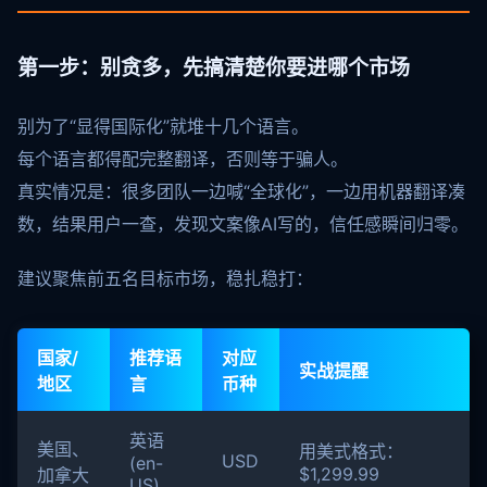
第一步：别贪多，先搞清楚你要进哪个市场
别为了“显得国际化”就堆十几个语言。
每个语言都得配完整翻译，否则等于骗人。
真实情况是：很多团队一边喊“全球化”，一边用机器翻译凑
数，结果用户一查，发现文案像AI写的，信任感瞬间归零。
建议聚焦前五名目标市场，稳扎稳打：
国家/
推荐语
对应
实战提醒
地区
言
币种
英语
美国、
用美式格式：
USD
(en-
$1,299.99
加拿大
US)