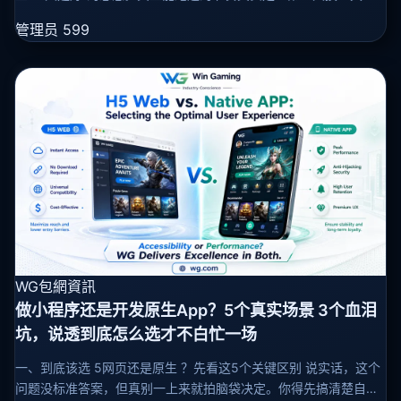
第二天填内容改模板、第三天绑域名上线测试。中间卡住的概率，
管理员
599
十有八九不是因为
WG包網資訊
做小程序还是开发原生App？5个真实场景 3个血泪
坑，说透到底怎么选才不白忙一场
一、到底该选 5网页还是原生 ？先看这5个关键区别 说实话，这个
问题没标准答案，但真别一上来就拍脑袋决定。你得先搞清楚自己