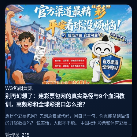
WG包網資訊
别再幻想了：建彩票包网的真实路径与9个血泪教
训，高频彩和全球彩接口怎么接？
想建个彩票包网？先别急着敲代码，问自己一句：你真能拿到靠谱
的开奖数据吗？ 说实话，大概率不能。 中国福利彩票和体育彩票的
官方数据，压根不对外开放接口。你在网上看到的“免费 ”，十有八
管理员
215
九是第