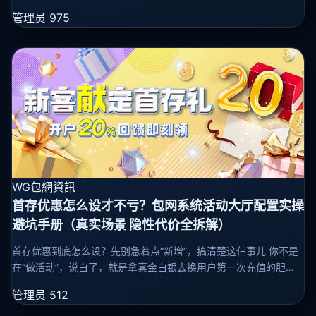
要干啥，再看技术能扛多久。 运行方式不同：原生 必须走
管理员
975
WG包網資訊
首存优惠怎么设才不亏？包网系统活动大厅配置实操
避坑手册（真实场景 隐性代价全拆解）
首存优惠到底怎么设？先别急着点“新增”，搞清楚这仨事儿 你不是
在“做活动”，说白了，就是拿真金白银去换用户第一次充值的胆
量。 别听那些“拉新裂变”“生命周期价值”的大词儿——现实是： 送
管理员
512
得不