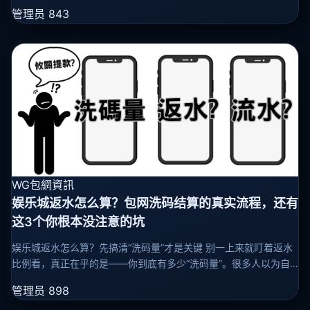
快餐、机场候机厅几乎每天都在上演。不是系统漏洞，也不是你手
管理员
843
滑，而是——代
WG包網資訊
娱乐城返水怎么算？包网洗码结算的真实流程，还有
这3个你根本没注意的坑
娱乐城返水怎么算？先搞清“洗码量”才是关键 别一上来就盯着返水
比例看，真正在乎的是——你到底有多少“洗码量”。很多人以为自
己投了10万，那洗码量就是10万，这完全是想当然。平台根本不认
管理员
898
你自己的进