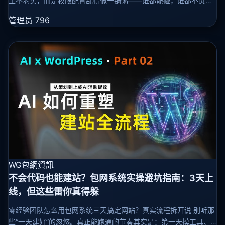
工不老实，而是权限配置乱得像一锅粥——谁都能碰，谁都不负
责。 现实中真不是什么“偶然事件”，你信不信，十有八九都见过这
管理员
796
种场面：一个刚
WG包網資訊
不会代码也能建站？包网系统实操避坑指南：3天上
线，但这些雷你真得躲
零经验团队怎么用包网系统三天搞定网站？真实流程拆开说 别听那
些“一天建好”的忽悠。真正能跑通的节奏其实是：第一天摸工具、