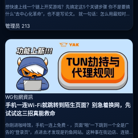
想快速上线一个链上开奖游戏？先搞定这5个关键步骤 你不是要搞
什么“去中心化革命”，也不是写论文。 就一句话：怎么用最短时
间、最低成本，做个玩家信得过、结果能查、后台改不了的开奖系
管理员
213
统。 下
WG包網資訊
手机一连Wi-Fi就跳转到陌生页面？别急着换网，先
试试这三招真能救命
你刚进咖啡馆，手机一连上免费 - ，页面“啪”一下跳到一个全是广
告的“登录页”，点进去才发现是钓鱼网站。这种事在街边店、连锁