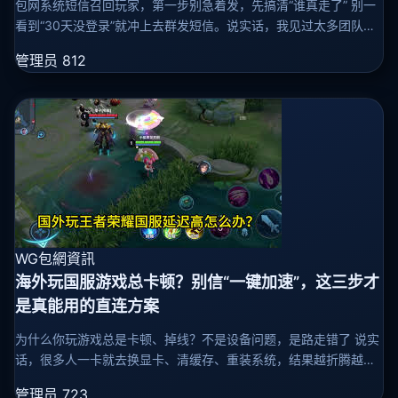
包网系统短信召回玩家，第一步别急着发，先搞清“谁真走了” 别一
看到“30天没登录”就冲上去群发短信。说实话，我见过太多团队在
这上面栽跟头——70%以上被系统标记为“流失”的人，其实只是作
管理员
812
息错开了
WG包網資訊
海外玩国服游戏总卡顿？别信“一键加速”，这三步才
是真能用的直连方案
为什么你玩游戏总是卡顿、掉线？不是设备问题，是路走错了 说实
话，很多人一卡就去换显卡、清缓存、重装系统，结果越折腾越
糟。真别冤枉硬件——问题出在网络这条路上。 你在海外，游戏服
管理员
723