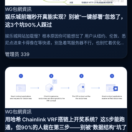
WG包網資訊
娱乐城前端秒开真能实现？别被“一键部署”忽悠了，
这3个坑90%人踩过
娱乐城网站加载慢？根本原因你可能想岔了 用户从纽约、伦敦、悉
尼点进来卡得像在等快递，别急着骂服务器不行，也别忙着优化代
码。真相是——你的静态资源还在中国机房原地踏步，等着用户一
管理员
339
通电话来拉。
WG包網資訊
用哈希 Chainlink VRF搭链上开奖系统？这5步能跑
通，但90%的人栽在第三步——别被“数据结构”坑了