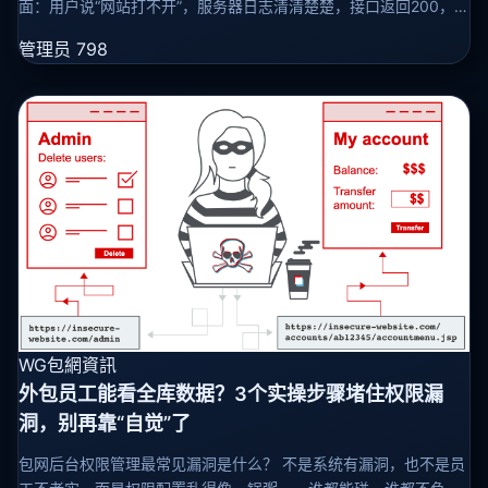
面：用户说“网站打不开”，服务器日志清清楚楚，接口返回200，页
面也正常跑着，可外面的人就是进不去？别急着查服务器，十有八
管理员
798
九不是你这边出
WG包網資訊
外包员工能看全库数据？3个实操步骤堵住权限漏
洞，别再靠“自觉”了
包网后台权限管理最常见漏洞是什么？ 不是系统有漏洞，也不是员