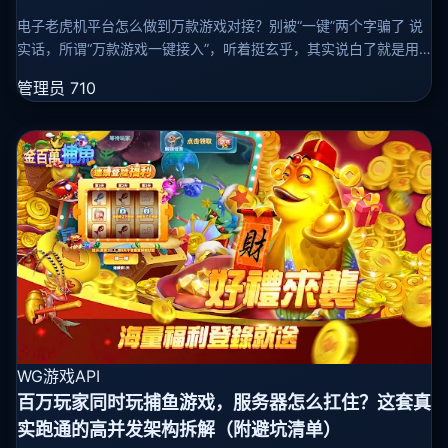
电子老虎机平台怎么做到万款游戏对接？别被“一键”两个字骗了 说
实话，所谓“万款游戏一键接入”，听着挺玄乎，其实说白了就是用
个标准化网关加一堆适配器，把不同厂商的接口包装成一个统一入
管理员
710
口。听起来像开
WG游戏API
百万玩家同时玩捕鱼游戏，服务器怎么扛住？这套真
实跑通的高并发架构拆解（附避坑清单）