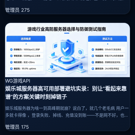
器里，让它能被人点开、看得见。说白了，它就是一个小体积、低
管理员
275
成本、快上线的“流
WG游戏API
娱乐城服务器高可用部署避坑实录：别让“看起来靠
谱”的方案关键时刻掉链子
娱乐城服务器为啥一到高峰期就崩？说白了，就几个老毛病 用户一
多就卡得像 ，登录失败、掉线、充值没到账——不是网不好，也不
是设备旧，90%的锅都甩在服务器架构上。 真正的问题其实就三个
管理员
175
字：单