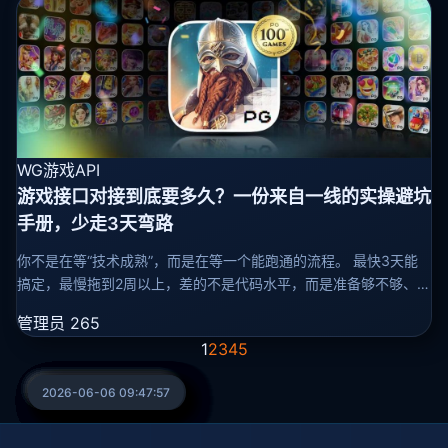
WG游戏API
游戏接口对接到底要多久？一份来自一线的实操避坑
手册，少走3天弯路
你不是在等“技术成熟”，而是在等一个能跑通的流程。 最快3天能
搞定，最慢拖到2周以上，差的不是代码水平，而是准备够不够、有
没有踩过别人踩过的坑。 别听人说“接口对接很复杂”，其实只要按
管理员
265
这六步走
1
2
3
4
5
2026-06-27 09:29:05
2026-06-26 09:45:45
2026-06-23 09:24:04
2026-06-20 09:30:28
2026-06-19 09:35:53
2026-06-17 09:20:10
2026-06-16 09:35:14
2026-06-13 09:32:18
2026-06-11 09:29:29
2026-06-10 09:33:20
2026-06-08 09:40:47
2026-06-06 09:47:57