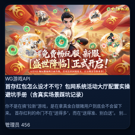
WG游戏API
首存红包怎么设才不亏？包网系统活动大厅配置实操
避坑手册（含真实场景踩坑记录）
你不是在搞“拉新”游戏，是在拿真金白银赌用户到底会不会留下
来。 首存红利的命门不在“送得多”，而在“送得准、别白送”。 别信
那些“数据驱动”“转化率优化”的漂亮话。下面这五步，是几十个翻车
管理员
456
活动