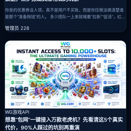
你发的优惠券没人领，真不是用户不买账，而是你压根没搞清楚谁
是那个“准备掏钱”的人。 多少团队一上来就喊着“拉新”“促活”，红包
撒了一堆，钱花得哗哗响，转化率却还在原地打转——说白了，就
管理员
228
是把钱往水里
WG游戏API
想靠“包网”一键接入万款老虎机？先看清这5个真实
代价，90%人踩过的坑别再重演