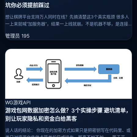
坑你必须提前踩过
想让棋牌平台支持万人同时在线？先搞清楚这3个真实瓶颈 很多人
一上来就喊“加服务器”，结果一上线就崩。不是机器不够，是连接
管理、消息广播和房间调度的底层设计没做对。 真实情况是：90%
管理员
195
的
WG游戏API
游戏包网数据加密怎么做？3个实操步骤 避坑清单，
别让玩家隐私和资金白给黑客
说人话的结论： 你现在的加密方式如果只是把密钥写在代码里、或