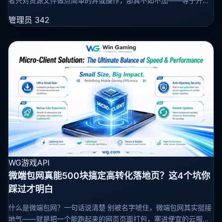
者只对资源文件做点简单的异或操作，那真不如不加——等于开门
迎客。真正靠谱的加密，得做到三件事：密钥别硬塞进代码、数据
管理员
342
分层来保护、权限管得
WG游戏API
微端包网真能500块搞定高转化落地页？这4个坑你
踩过才明白
什么是微端包网？一句话说清楚 别被名字唬住，微端包网其实挺接
地气——就是把一个能跑起来的网页页面打包，塞进便宜的云服务