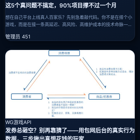
这5个真问题不搞定，90%项目撑不过一个月
想在自己平台上线真人百家乐？先别急着敲代码。你不是在搭个小
游戏，而是在接一条高延迟、高风险、高维护成本的技术命脉——
一个细节没处理好，用户刚进直播间就卡成幻灯片，后台数据对不
管理员
451
上，投诉电话直接打爆，
WG游戏API
发券总砸空？别再靠猜了——用包网后台的真实行为
数据，三步揪出真想花钱的玩家