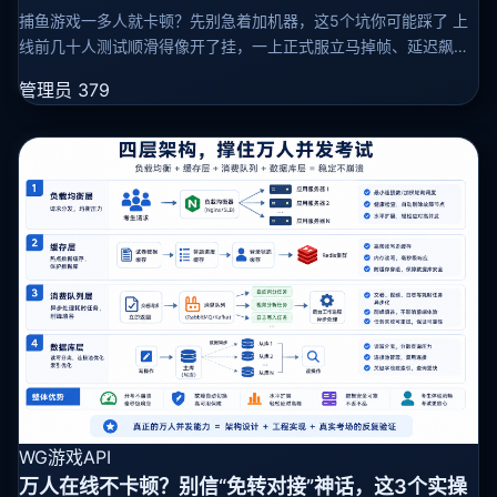
捕鱼游戏一多人就卡顿？先别急着加机器，这5个坑你可能踩了 上
线前几十人测试顺滑得像开了挂，一上正式服立马掉帧、延迟飙到
3秒起步，子弹打出去半天才“响”，鱼群跳得跟幻灯片似的——别
管理员
379
慌，真不是你服务
WG游戏API
万人在线不卡顿？别信“免转对接”神话，这3个实操