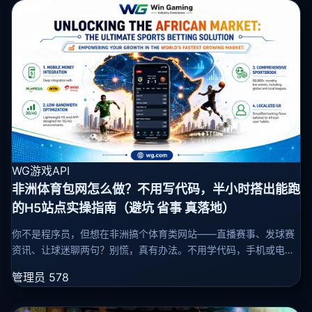
WG游戏API
非洲体育包网怎么做？不用写代码，半小时搭出能跑
的H5站点实操指南（避坑 省事 真落地）
你不是程序员，但想在非洲搞个体育类网站——直播赛事、发球赛
资讯、让球迷聊两句？别慌，真有办法。不用学代码，手机或电脑
坐那儿半小时，就能弄出一个能打开、能用的站点。听起来像画
管理员
578
饼？可这玩意儿我在尼日利