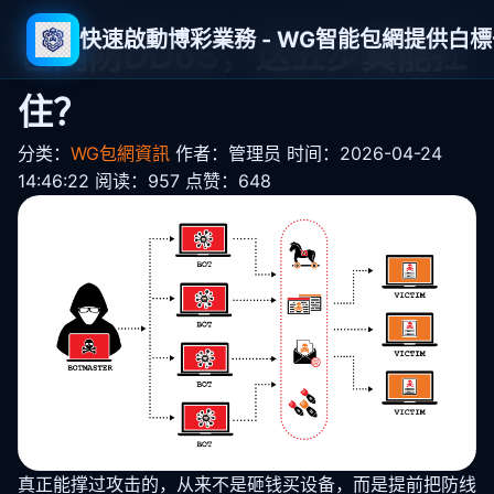
快速啟動博彩業務 - WG智能包網提供白
包网防DDoS，这五步真能扛
住？
分类：
WG包網資訊
作者：管理员
时间：2026-04-24
14:46:22
阅读：957
点赞：648
真正能撑过攻击的，从来不是砸钱买设备，而是提前把防线