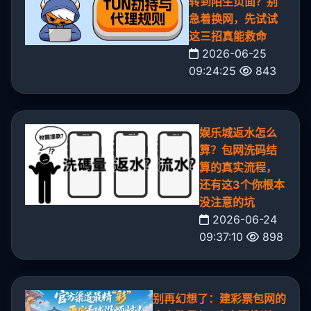
转到陌生页面？别
急着换网，先试试
这三招真能救命
2026-06-25
09:24:25
843
娱乐城返水怎么
算？包网洗码结
算的真实流程，
还有这3个你根本
没注意的坑
2026-06-24
09:37:10
898
别再幻想了：建彩票包网的