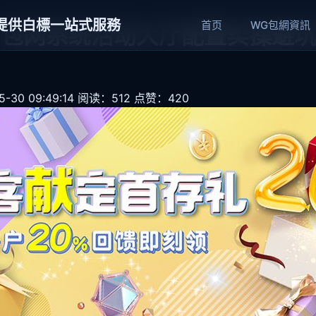
網提供白標一站式服務
首页
WG包網資訊
包网系统活动大厅配置实操避坑
30 09:49:14
阅读：512
点赞：420