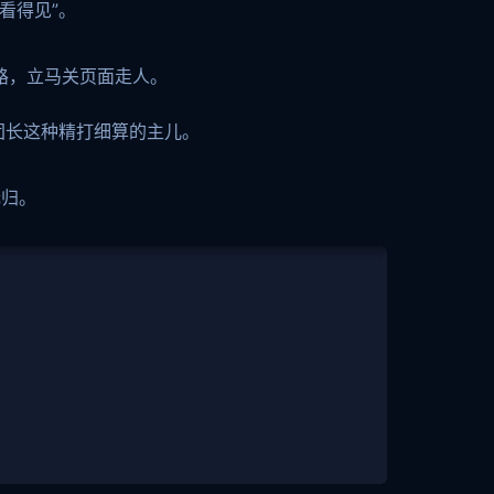
看得见”。
套路，立马关页面走人。
团长这种精打细算的主儿。
无归。