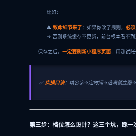
比如：
⚠️
致命细节来了
：如果你改了规则，
必须
→ 否则系统缓存不更新，前台根本看不
保存之后，
一定要刷新小程序页面
，用测试账
✅
实操口诀
：填名字→定时间→选满额立赠
第三步：档位怎么设计？这三个坑，踩一