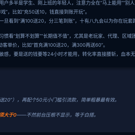
用户多半是学生、刚上班的年轻人，注意力全在“马上能用”“别人
戏”，比如“充50送10，钱直接到账开玩”。
一旦看到“满100送20，分三笔到账”，十有八九会以为你在玩
习惯看“划算不划算”“长期值不值”，尤其是老玩家、代理、区域
客单价，比如“首充满100送20，满300再送60”。
别敏感，要是送的钱要等24小时才能用，转化率直接腰斩，血本
0送20”），再配个50元小门槛引流款，简单粗暴最有效。
须大于0
——不然前台压根不显示，等于白搭。