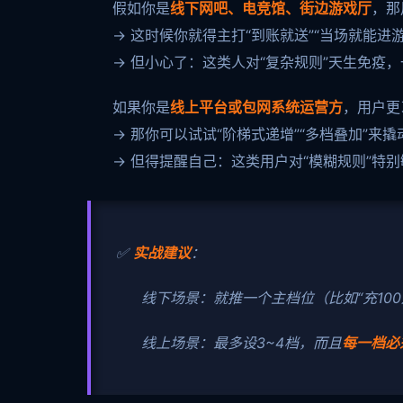
假如你是
线下网吧、电竞馆、街边游戏厅
，那
→ 这时候你就得主打“到账就送”“当场就能进游
→ 但小心了：这类人对“复杂规则”天生免疫，
如果你是
线上平台或包网系统运营方
，用户更
→ 那你可以试试“阶梯式递增”“多档叠加”来撬动
→ 但得提醒自己：这类用户对“模糊规则”特
✅
实战建议
：
线下场景：就推一个主档位（比如“充10
线上场景：最多设3~4档，而且
每一档必