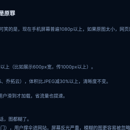
是原罪
可笑的是，现在手机屏幕普遍1080p以上，如果原图太小，网
上（比如展示600px宽，传1000px以上）。
MS、乔拓云），体积比JPEG减30%以上，清晰度不变。
，等用户滑到才加载，省流量也提速。
的话，图都糊了。
厦门），用户撑伞进网站，屏幕反光严重，模糊的图更容易被忽