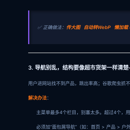
✅ 正确做法：
传大图 自动转WebP 懒加载
3. 导航别乱，结构要像超市货架一样清
用户进网站找不到产品，跳出率高；谷歌爬虫抓
解决办法
：
主菜单最多4个栏目，别塞太多。超过4个，
必须加“面包屑导航”（如：首页 > 产品 > 