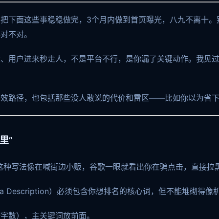
把下面这些事稳稳做完，3个月内做到首页曝光，八九不离十。别
得对不对。
量、用户进来秒走人，不是平台不行，是你漏了关键动作。我见
有效路径，也包括那些没人敢说的代价和雷区——比如你以为省
里”
。这种写法像在喊街边小贩，谷歌一眼就看出你在骗点击，直接拉
ta Description）必须包含你想排名的核心词，但不能堆砌得
按字数），主关键词放前面。