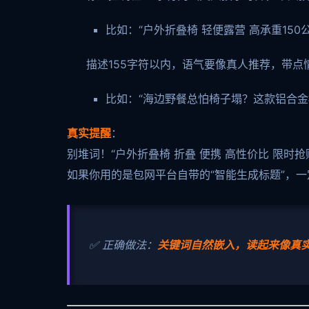
比如：“户外折叠椅 轻便露营 高承重150
描述155字符以内，语气要像真人推荐，带点
比如：“海边野餐总怕椅子塌？这款铝合金框
真实提醒
：
别堆词！“户外折叠椅 折叠 便携 高性价比 限
如果你用的是包网平台自带的“智能生成标题”，
✅ 正确做法：
关键词自然嵌入，读起来像真