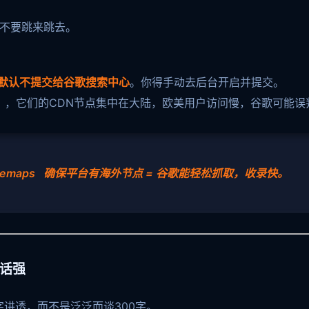
，不要跳来跳去。
默认不提交给谷歌搜索中心
。你得手动去后台开启并提交。
in），它们的CDN节点集中在大陆，欧美用户访问慢，谷歌可能误
temaps 确保平台有海外节点 = 谷歌能轻松抓取，收录快。
空话强
字讲透，而不是泛泛而谈300字。