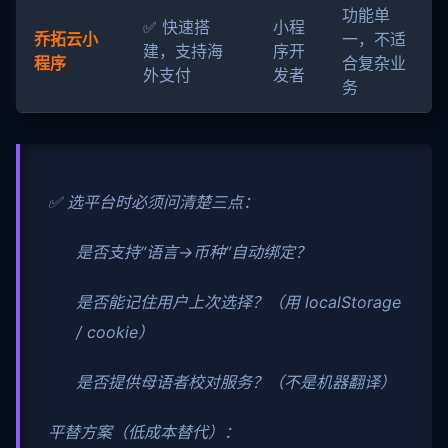
功能单
✅ 快速搭
小程
乔拓云小
一，不适
建，支持海
序开
程序
合复杂业
外支付
发者
务
✅ 选平台时必须问清楚三点：
是否支持“语言→币种”自动绑定？
是否能记住用户上次选择？（用 localStorage
/ cookie）
是否提供母语者校对服务？（不是机器翻译）
平替方案（低成本替代）：