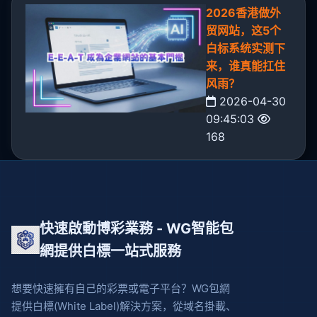
2026香港做外
贸网站，这5个
白标系统实测下
来，谁真能扛住
风雨？
2026-04-30
09:45:03
168
快速啟動博彩業務 - WG智能包
網提供白標一站式服務
想要快速擁有自己的彩票或電子平台？WG包網
提供白標(White Label)解決方案，從域名掛載、