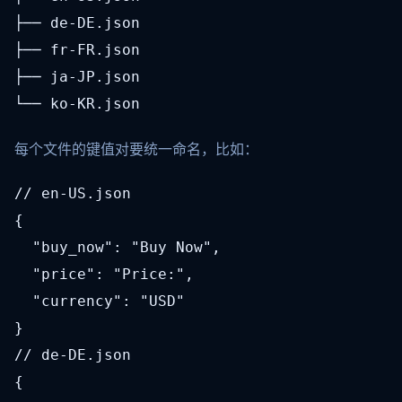
├── de-DE.json

├── fr-FR.json

├── ja-JP.json

└── ko-KR.json
每个文件的键值对要统一命名，比如：
// en-US.json

{

  "buy_now": "Buy Now",

  "price": "Price:",

  "currency": "USD"

}
// de-DE.json

{
