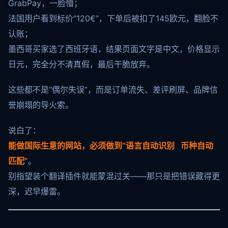
GrabPay，一脸懵；
法国用户看到标价“120€”，下单后被扣了145欧元，翻脸不
认账；
墨西哥买家选了西班牙语，结果页面文字是中文，价格显示
日元，完全分不清真假，最后干脆放弃。
这些都不是“偶尔失误”，而是订单流失、差评刷屏、品牌信
誉崩塌的导火索。
说白了：
能做国际生意的网站，必须做到“语言自动识别 币种自动
匹配”
。
别指望装个翻译插件就能蒙混过关——那只是把错误藏得更
深，迟早爆雷。