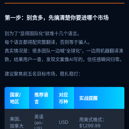
第一步：别贪多，先搞清楚你要进哪个市场
别为了“显得国际化”就堆十几个语言。
每个语言都得配完整翻译，否则等于骗人。
真实情况是：很多团队一边喊“全球化”，一边用机器翻译凑
数，结果用户一查，发现文案像AI写的，信任感瞬间归零。
建议聚焦前五名目标市场，稳扎稳打：
国家/
推荐语
对应
实战提醒
地区
言
币种
英语
美国、
用美式格式：
USD
(en-
$1,299.99
加拿大
US)