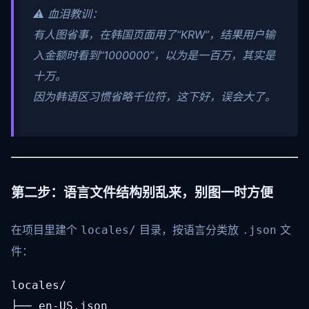
⚠️ 血泪教训：
有人图省事，在韩国页面用了“KRW”，结果用户输
入金额时看到“1000000”，以为是一百万，其实是
十万。
因为韩语区习惯省略千位符，这下好，误会大了。
第二步：语言文件结构别乱来，别图一时方便
在项目里建个
目录，按语言分类放
文
locales/
.json
件：
locales/

├── en-US.json
