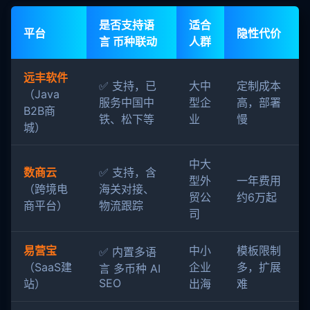
是否支持语
适合
平台
隐性代价
言 币种联动
人群
远丰软件
✅ 支持，已
大中
定制成本
（Java
服务中国中
型企
高，部署
B2B商
铁、松下等
业
慢
城）
中大
数商云
✅ 支持，含
型外
一年费用
（跨境电
海关对接、
贸公
约6万起
商平台）
物流跟踪
司
易营宝
中小
模板限制
✅ 内置多语
（SaaS建
企业
多，扩展
言 多币种 AI
SEO
站）
出海
难