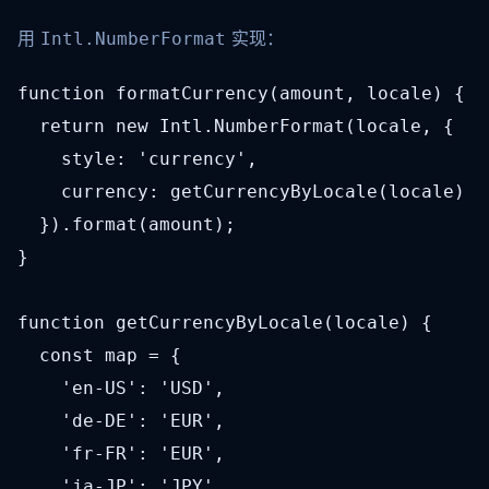
用
实现：
Intl.NumberFormat
function formatCurrency(amount, locale) {

  return new Intl.NumberFormat(locale, {

    style: 'currency',

    currency: getCurrencyByLocale(locale)

  }).format(amount);

}

function getCurrencyByLocale(locale) {

  const map = {

    'en-US': 'USD',

    'de-DE': 'EUR',

    'fr-FR': 'EUR',

    'ja-JP': 'JPY',
