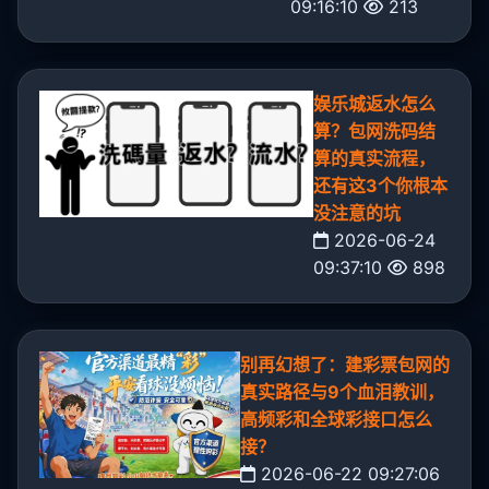
09:16:10
213
娱乐城返水怎么
算？包网洗码结
算的真实流程，
还有这3个你根本
没注意的坑
2026-06-24
09:37:10
898
别再幻想了：建彩票包网的
真实路径与9个血泪教训，
高频彩和全球彩接口怎么
接？
2026-06-22 09:27:06