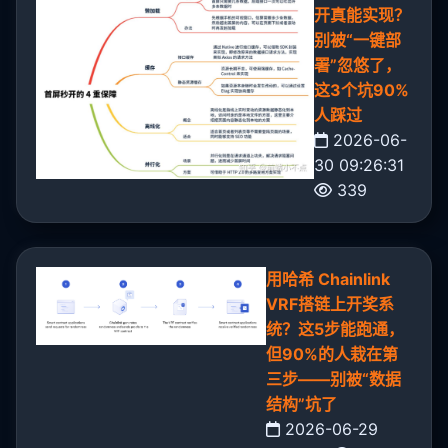
开真能实现？
别被“一键部
署”忽悠了，
这3个坑90%
人踩过
2026-06-
30 09:26:31
339
用哈希 Chainlink
VRF搭链上开奖系
统？这5步能跑通，
但90%的人栽在第
三步——别被“数据
结构”坑了
2026-06-29