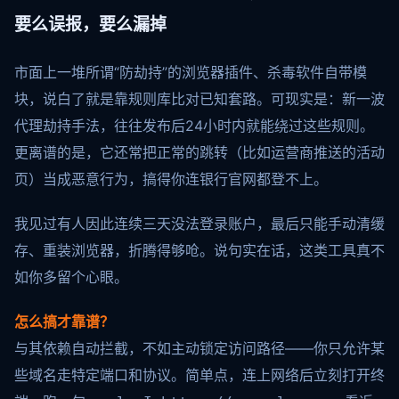
要么误报，要么漏掉
市面上一堆所谓“防劫持”的浏览器插件、杀毒软件自带模
块，说白了就是靠规则库比对已知套路。可现实是：新一波
代理劫持手法，往往发布后24小时内就能绕过这些规则。
更离谱的是，它还常把正常的跳转（比如运营商推送的活动
页）当成恶意行为，搞得你连银行官网都登不上。
我见过有人因此连续三天没法登录账户，最后只能手动清缓
存、重装浏览器，折腾得够呛。说句实在话，这类工具真不
如你多留个心眼。
怎么搞才靠谱？
与其依赖自动拦截，不如主动锁定访问路径——你只允许某
些域名走特定端口和协议。简单点，连上网络后立刻打开终