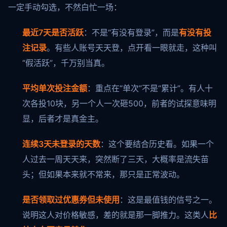
一定手动勾选，不然白忙一场：
最近7天是否活跃
：不是“有没有登录”，而是
有没有投
注记录
。有些人账号天天登，点开看一眼就走，这种叫
“假活跃”，千万别当真。
平均单次投注金额
：重点在“单次”不是“累计”。有人十
次各投10块，另一个人一次砸500，前者的试探意味明
显，后者才是真金主。
连续3天未登录的天数
：这个要结合历史看。如果一个
人过去一周天天来，突然断了三天，大概率是流失苗
头；但如果本来就不常来，那只是正常波动。
是否领取过优惠券但未使用
：这是最值钱的信号之一。
说明这人对价格敏感，差的就是那一脚推力。这类人
比