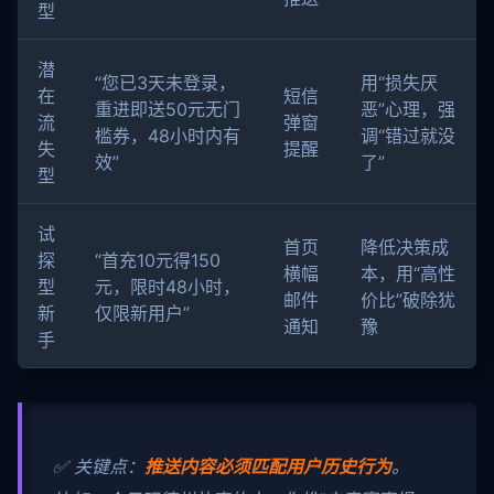
型
潜
“您已3天未登录，
用“损失厌
在
短信
重进即送50元无门
恶”心理，强
流
弹窗
槛券，48小时内有
调“错过就没
失
提醒
效”
了”
型
试
首页
降低决策成
探
“首充10元得150
横幅
本，用“高性
型
元，限时48小时，
邮件
价比”破除犹
新
仅限新用户”
通知
豫
手
✅ 关键点：
推送内容必须匹配用户历史行为
。