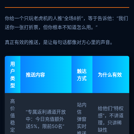
你给一个只玩老虎机的人推“全场8折”，等于告诉他：“我们
送你一张打折票，但你根本不知道怎么用。”
真正有效的推送，是让每句话都像对方心里的声音。
用
户
触达
推送内容
为什么有效
类
方式
型
高
站内
价
给他们“特权
“专属返利通道开放
信
值
感”，不讲道
中：今日充值额外
弹窗
稳
理，只讲稀
送5%，限前50名”
实时
定
缺性
推送