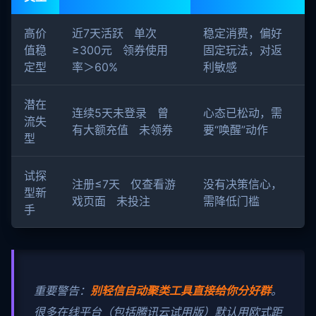
高价
近7天活跃 单次
稳定消费，偏好
值稳
≥300元 领券使用
固定玩法，对返
定型
率＞60%
利敏感
潜在
连续5天未登录 曾
心态已松动，需
流失
有大额充值 未领券
要“唤醒”动作
型
试探
注册≤7天 仅查看游
没有决策信心，
型新
戏页面 未投注
需降低门槛
手
重要警告：
别轻信自动聚类工具直接给你分好群
。
很多在线平台（包括腾讯云试用版）默认用欧式距