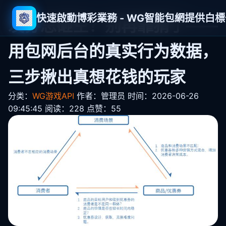
快速啟動博彩業務 - WG智能包網提供白
发券总砸空？别再靠猜了——
用包网后台的真实行为数据，
三步揪出真想花钱的玩家
分类：
WG游戏API
作者：管理员
时间：2026-06-26
09:45:45
阅读：228
点赞：55