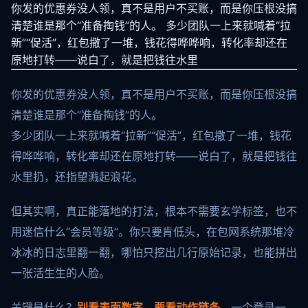
你发的优惠券没人领，真不是用户不买账，而是你压根没搞
清楚谁是那个“准备掏钱”的人。 多少团队一上来就喊着“拉
新”“促活”，红包撒了一堆，钱花得哗哗响，转化率却还在
原地打转——说白了，就是把钱往水里
你发的优惠券没人领，真不是用户不买账，而是你压根没搞
清楚谁是那个“准备掏钱”的人。
多少团队一上来就喊着“拉新”“促活”，红包撒了一堆，钱花
得哗哗响，转化率却还在原地打转——说白了，就是把钱往
水里扔，还指望溅起浪花。
但其实啊，真正能落地的打法，根本不需要玄学标签，也不
用迷信什么“会员等级”。你只要肯低头，在包网系统那堆冷
冰冰的日志里翻一翻，哪怕只挖出几行原始记录，也能拼出
一张活生生的人脸。
关键是什么？
别看表面数字，要看动作链条
。一个登录一