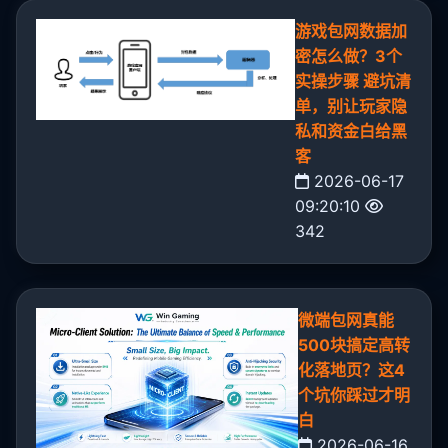
游戏包网数据加
密怎么做？3个
实操步骤 避坑清
单，别让玩家隐
私和资金白给黑
客
2026-06-17
09:20:10
342
微端包网真能
500块搞定高转
化落地页？这4
个坑你踩过才明
白
2026-06-16