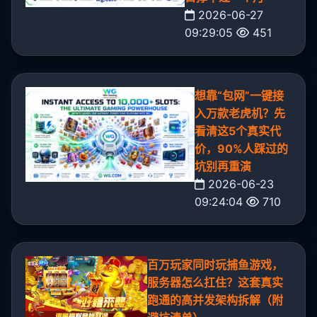
2026-06-27
09:29:05
451
想靠“包网”一键接
入万款老虎机？先
看清这5个真实代
价，90%人踩过的
坑别再重演
2026-06-23
09:24:04
710
百万玩家同时玩捕鱼游戏，
服务器怎么扛住？这套真实
跑通的高并发架构拆解（附