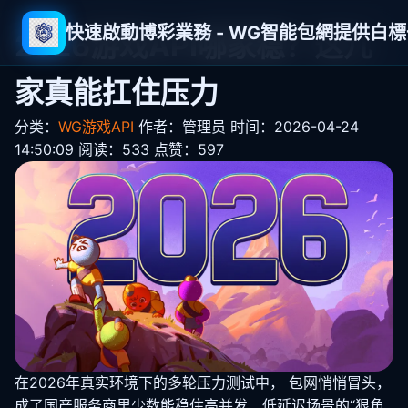
快速啟動博彩業務 - WG智能包網提供白
2026游戏API哪家稳？这几
家真能扛住压力
分类：
WG游戏API
作者：管理员
时间：2026-04-24
14:50:09
阅读：533
点赞：597
在2026年真实环境下的多轮压力测试中， 包网悄悄冒头，
成了国产服务商里少数能稳住高并发、低延迟场景的“狠角