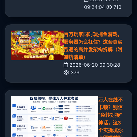
09:24:04
710
百万玩家同时玩捕鱼游戏，
服务器怎么扛住？这套真实
跑通的高并发架构拆解（附
避坑清单）
2026-06-20 09:30:28
379
万人在线不
卡顿？别信
“免转对接”
神话，这3
个实操坑你