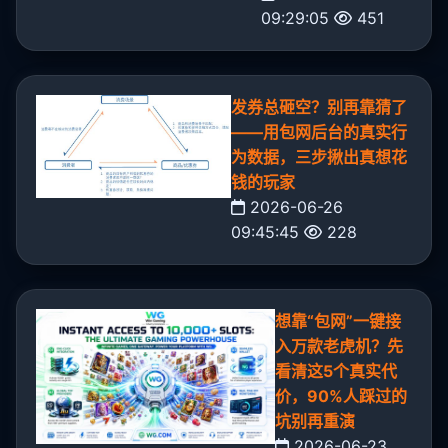
09:29:05
451
发券总砸空？别再靠猜了
——用包网后台的真实行
为数据，三步揪出真想花
钱的玩家
2026-06-26
09:45:45
228
想靠“包网”一键接
入万款老虎机？先
看清这5个真实代
价，90%人踩过的
坑别再重演
2026-06-23