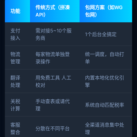
传统方式（拼凑
包网方案（如WG
功能
API）
包网）
支付
需对接5~10个服
1个后台全搞定
接入
务商
物流
每家物流单独登
统一调度，自动打
管理
录操作
单
翻译
用免费工具 人工
内置本地化优化引
处理
校对
擎
关税
手动查表或请代
系统自动匹配税率
计算
理
客服
全渠道消息集中处
分散在不同平台
整合
理