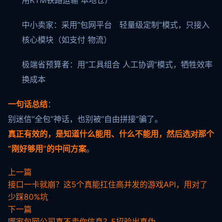
用KTM铁路运输 本地仓）
中小卖家：采用“包网平台 轻量级定制”模式，只接入
核心模块（如支付 物流）
极端省预算者：用“工具组合 人工协调”模式，牺牲效率
换成本
一句话总结
：
别迷信“全包”神话，也别被“自由拼接”骗了。
真正有效的，是知道什么能用、什么不能用，然后选对那个
“刚好够用”的中间方案
。
上一篇
接口一卡就崩？这5个真能扛住高并发的游戏API，用对了
少踩80%坑
下一篇
哪家包网公司真不卖你信息？5招验出真伪