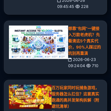
2026-06-26
09:45:45
228
想靠“包网”一键接
入万款老虎机？先
看清这5个真实代
价，90%人踩过的
坑别再重演
2026-06-23
09:24:04
710
百万玩家同时玩捕鱼游戏，
服务器怎么扛住？这套真实
跑通的高并发架构拆解（附
避坑清单）