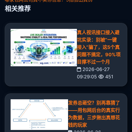
相关推荐
真人视讯接口接入避
坑实录：别被“一键
接入”骗了，这5个真
问题不搞定，90%项
目撑不过一个月
2026-06-27
09:29:05
451
发券总砸空？别再靠猜了
——用包网后台的真实行
为数据，三步揪出真想花
钱的玩家