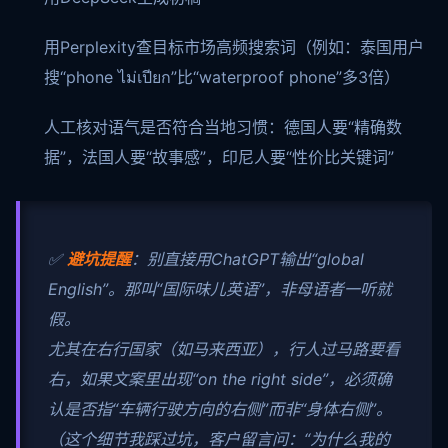
用Perplexity查目标市场高频搜索词（例如：泰国用户
搜“phone ไม่เปียก”比“waterproof phone”多3倍）
人工核对语气是否符合当地习惯：德国人要“精确数
据”，法国人要“故事感”，印尼人要“性价比关键词”
✅
避坑提醒
：别直接用ChatGPT输出“global
English”。那叫“国际味儿英语”，非母语者一听就
假。
尤其在右行国家（如马来西亚），行人过马路要看
右，如果文案里出现“on the right side”，必须确
认是否指“车辆行驶方向的右侧”而非“身体右侧”。
（这个细节我踩过坑，客户留言问：“为什么我的