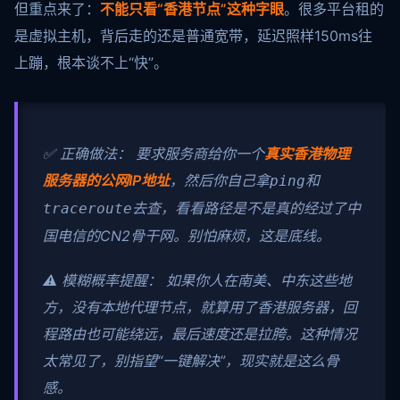
但重点来了：
不能只看“香港节点”这种字眼
。很多平台租的
是虚拟主机，背后走的还是普通宽带，延迟照样150ms往
上蹦，根本谈不上“快”。
✅ 正确做法： 要求服务商给你一个
真实香港物理
服务器的公网IP地址
，然后你自己拿
和
ping
去查，看看路径是不是真的经过了中
traceroute
国电信的CN2骨干网。别怕麻烦，这是底线。
⚠️ 模糊概率提醒： 如果你人在南美、中东这些地
方，没有本地代理节点，就算用了香港服务器，回
程路由也可能绕远，最后速度还是拉胯。这种情况
太常见了，别指望“一键解决”，现实就是这么骨
感。