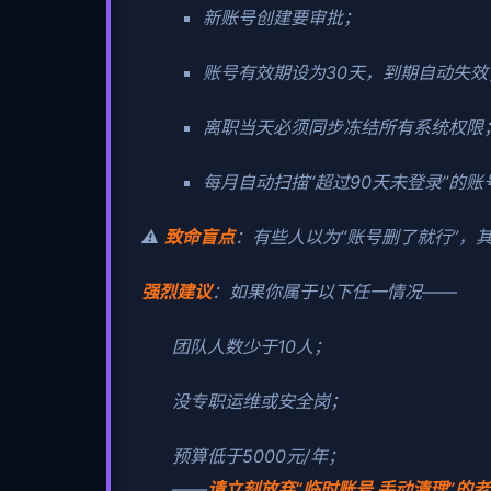
新账号创建要审批；
账号有效期设为30天，到期自动失效
离职当天必须同步冻结所有系统权限
每月自动扫描“超过90天未登录”的
⚠️
致命盲点
：有些人以为“账号删了就行”，
强烈建议
：如果你属于以下任一情况——
团队人数少于10人；
没专职运维或安全岗；
预算低于5000元/年；
——
请立刻放弃“临时账号 手动清理”的