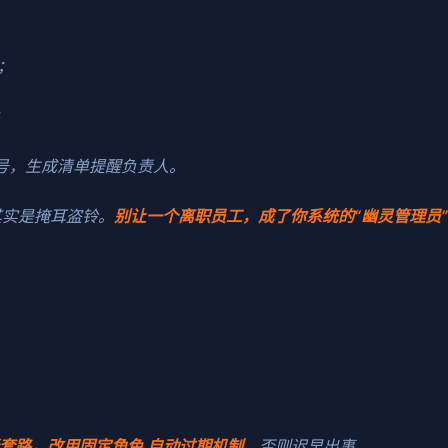
；
；
账号，生成清单提醒负责人。
其实是掩耳盗铃。
别让一个离职员工，成了你系统的“幽灵管理员
老套路，改用固定角色 自动过期机制
。否则迟早出事。