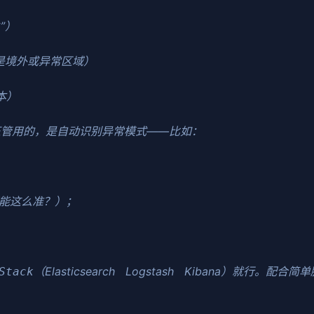
”）
是境外或异常区域）
本）
正管用的，是自动识别异常模式——比如：
；
可能这么准？）；
（Elasticsearch Logstash Kibana）就
Stack