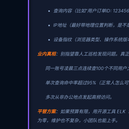
查询内容（比如“用户订单ID: 123456
IP地址（最好带地理位置判断，是不
设备指纹（浏览器类型、操作系统版
业内真相
：别指望靠人工巡检发现问题。真
同一账号凌晨三点连续查100个不同用户
单次查询命中率超过95%（正常人怎么
多次从非办公地点发起高频访问。
平替方案
：如果预算有限，用开源工具
ELK 
为零，维护也不复杂，小团队也能上手。