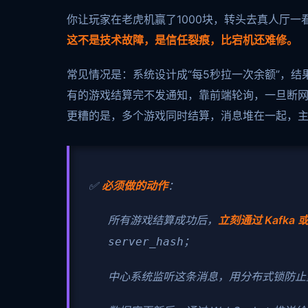
你让玩家在老虎机赢了1000块，转头去真人厅一
这不是技术故障，是信任裂痕，比宕机还难修。
常见情况是：系统设计成“每5秒拉一次余额”，结
有的游戏结算完不发通知，靠前端轮询，一旦断
更糟的是，多个游戏同时结算，消息堆在一起，
✅
必须做的动作
：
所有游戏结算成功后，
立刻通过 Kafka 
；
server_hash
中心系统监听这条消息，用分布式锁防止