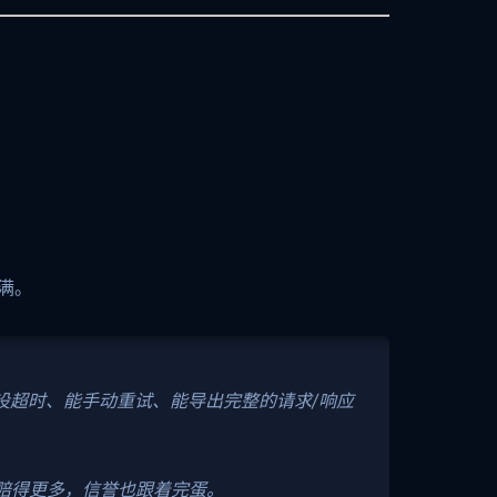
满。
设超时、能手动重试、能导出完整的请求/响应
赔得更多，信誉也跟着完蛋。