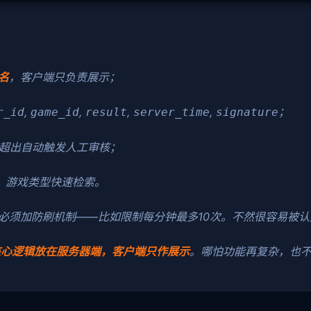
名
，客户端只负责展示；
,
,
,
,
；
r_id
game_id
result
server_time
signature
，超出自动触发人工审核；
、游戏类型快速检索。
”，必须加防刷机制——比如限制每分钟最多10次。不然很容易被
核心逻辑放在服务器端，客户端只作展示
。哪怕功能再复杂，也