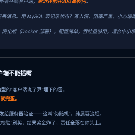
送给所有在线客户端，
延迟控制在300毫秒内
。
列？容易丢消息。用 MySQL 表记录状态？写入慢，阻塞严重，小心爆
MQ 简化版（Docker 部署），配置简单，吞吐量够用，适合中
户端不能插嘴
典型的“客户端说了算”埋下的雷。
你就完蛋。
再发给服务器验证——这叫“伪随机”，纯属耍流氓。
过校验”刷奖，结果奖金炸了，责任全落在你头上。