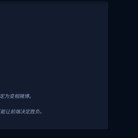
认定为变相赌博。
不能让前端决定胜负。