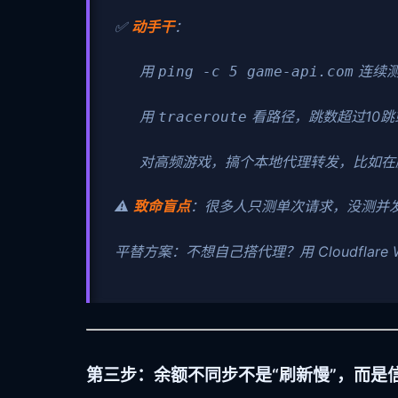
✅
动手干
：
用
连续测
ping -c 5 game-api.com
用
看路径，跳数超过10
traceroute
对高频游戏，搞个本地代理转发，比如在
⚠️
致命盲点
：很多人只测单次请求，没测并
平替方案：不想自己搭代理？用 Cloudfla
第三步：余额不同步不是“刷新慢”，而是