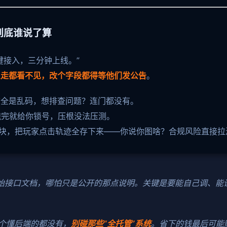
到底谁说了算
键接入，三分钟上线。”
么走都看不见，改个字段都得等他们发公告
。
志全是乱码，想排查问题？连门都没有。
跑完就给你锁号，压根没法压测。
模块，把玩家点击轨迹全存下来——你说你图啥？合规风险直接拉
始接口文档，哪怕只是公开的那点说明。关键是要能自己调、能
个懂后端的都没有，
别碰那些“全托管”系统
。省下的钱最后可能