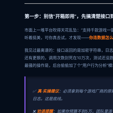
第一步：别信“开箱即用”，先搞清楚接口
市面上一堆平台吹得天花乱坠：“支持千款游戏一
听着挺美，可你真去试，才发现——
你连数据怎
我见过最离谱的：接口返回的是加密字符串，日
还有更狠的，调用次数封死在10万次，测试还没
最骚的操作是，后台偷偷加了个“用户行为分析”
✅
真·实操建议
：必须拿到每个游戏厂商的原
日志。这是底线。
❌
劝退提醒
：如果你预算不到5万，团队里连