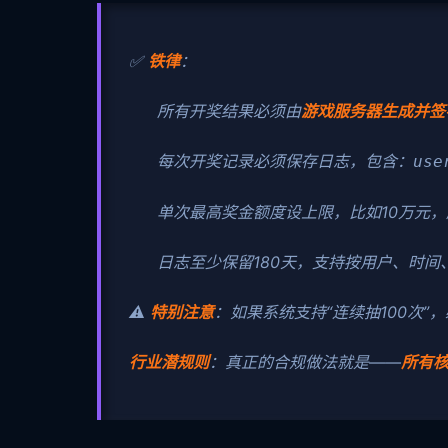
✅
铁律
：
所有开奖结果必须由
游戏服务器生成并签
每次开奖记录必须保存日志，包含：
use
单次最高奖金额度设上限，比如10万元
日志至少保留180天，支持按用户、时间
⚠️
特别注意
：如果系统支持“连续抽100次
行业潜规则
：真正的合规做法就是——
所有