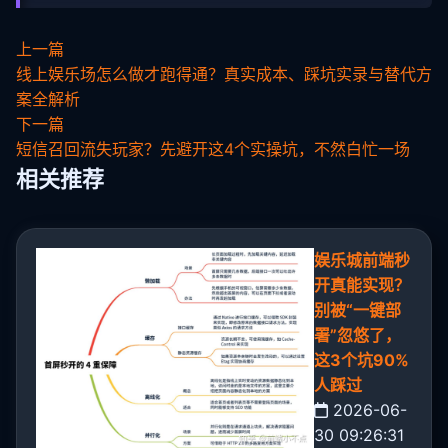
上一篇
线上娱乐场怎么做才跑得通？真实成本、踩坑实录与替代方
案全解析
下一篇
短信召回流失玩家？先避开这4个实操坑，不然白忙一场
相关推荐
娱乐城前端秒
开真能实现？
别被“一键部
署”忽悠了，
这3个坑90%
人踩过
2026-06-
30 09:26:31