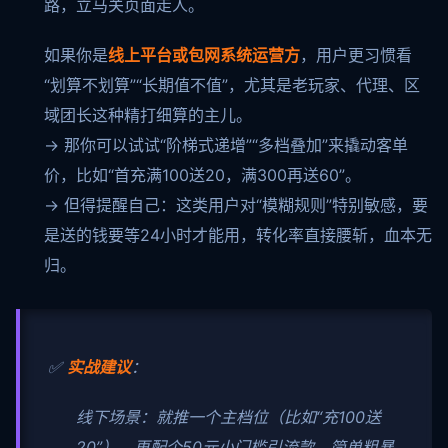
路，立马关页面走人。
如果你是
线上平台或包网系统运营方
，用户更习惯看
“划算不划算”“长期值不值”，尤其是老玩家、代理、区
域团长这种精打细算的主儿。
→ 那你可以试试“阶梯式递增”“多档叠加”来撬动客单
价，比如“首充满100送20，满300再送60”。
→ 但得提醒自己：这类用户对“模糊规则”特别敏感，要
是送的钱要等24小时才能用，转化率直接腰斩，血本无
归。
✅
实战建议
：
线下场景：就推一个主档位（比如“充100送
20”），再配个50元小门槛引流款，简单粗暴