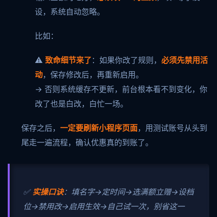
设，系统自动忽略。
比如：
⚠️
致命细节来了
：如果你改了规则，
必须先禁用活
动
，保存修改后，再重新启用。
→ 否则系统缓存不更新，前台根本看不到变化，你
改了也是白改，白忙一场。
保存之后，
一定要刷新小程序页面
，用测试账号从头到
尾走一遍流程，确认优惠真的到账了。
✅
实操口诀
：填名字→定时间→选满额立赠→设档
位→禁用改→启用生效→自己试一次，别省这一