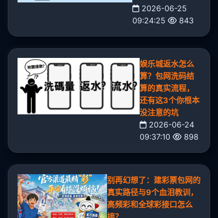
2026-06-25
09:24:25
843
娱乐城返水怎么
算？包网洗码结
算的真实流程，
还有这3个你根本
没注意的坑
2026-06-24
09:37:10
898
别再幻想了：建彩票包网的
真实路径与9个血泪教训，
高频彩和全球彩接口怎么
接？