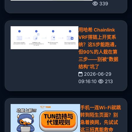
339
用哈希 Chainlink
VRF搭链上开奖系
统？这5步能跑通，
但90%的人栽在第
三步——别被“数据
结构”坑了
2026-06-29
09:16:10
213
手机一连Wi-Fi就跳
转到陌生页面？别
急着换网，先试试
这三招真能救命