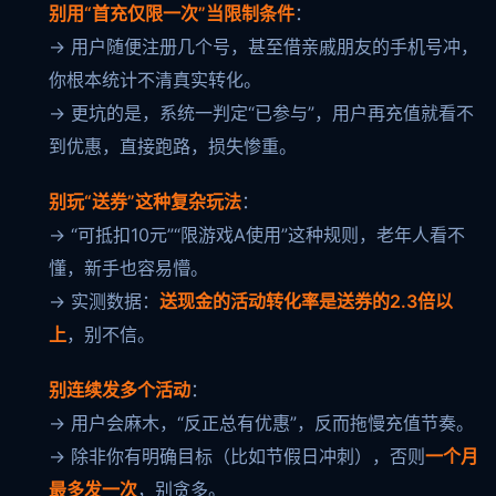
别用“首充仅限一次”当限制条件
：
→ 用户随便注册几个号，甚至借亲戚朋友的手机号冲，
你根本统计不清真实转化。
→ 更坑的是，系统一判定“已参与”，用户再充值就看不
到优惠，直接跑路，损失惨重。
别玩“送券”这种复杂玩法
：
→ “可抵扣10元”“限游戏A使用”这种规则，老年人看不
懂，新手也容易懵。
→ 实测数据：
送现金的活动转化率是送券的2.3倍以
上
，别不信。
别连续发多个活动
：
→ 用户会麻木，“反正总有优惠”，反而拖慢充值节奏。
→ 除非你有明确目标（比如节假日冲刺），否则
一个月
最多发一次
，别贪多。