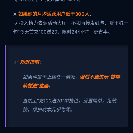
❌
如果你的月均活跃用户低于300人
：
→ 投入精力去调活动大厅，不如直接发红包、群里喊一
句“今天首充100送20，限时24小时”，更省事。
✅
劝退指南
：
如果你属于上述任一情况，
强烈不建议玩“首存
阶梯送”这套
。
直接上“充100送20”单档位，设置简单，见效
快，维护成本几乎为零。