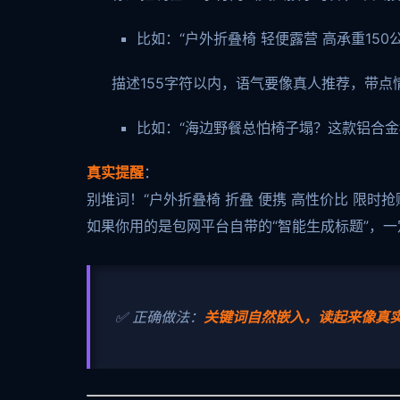
比如：“户外折叠椅 轻便露营 高承重150
描述155字符以内，语气要像真人推荐，带点
比如：“海边野餐总怕椅子塌？这款铝合金框
真实提醒
：
别堆词！“户外折叠椅 折叠 便携 高性价比 限
如果你用的是包网平台自带的“智能生成标题”，
✅ 正确做法：
关键词自然嵌入，读起来像真