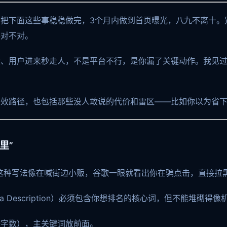
把下面这些事稳稳做完，3个月内做到首页曝光，八九不离十。别
得对不对。
量、用户进来秒走人，不是平台不行，是你漏了关键动作。我见
有效路径，也包括那些没人敢说的代价和雷区——比如你以为省
里”
。这种写法像在喊街边小贩，谷歌一眼就看出你在骗点击，直接拉
ta Description）必须包含你想排名的核心词，但不能堆砌得
按字数），主关键词放前面。