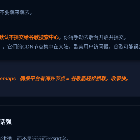
，不要跳来跳去。
默认不提交给谷歌搜索中心
。你得手动去后台开启并提交。
in），它们的CDN节点集中在大陆，欧美用户访问慢，谷歌可能误
temaps 确保平台有海外节点 = 谷歌能轻松抓取，收录快。
空话强
字讲透，而不是泛泛而谈300字。