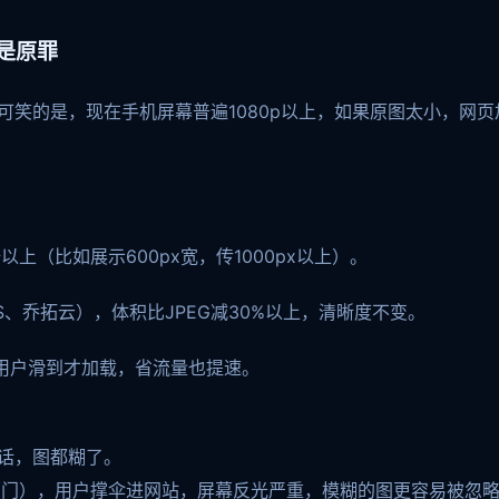
是原罪
可笑的是，现在手机屏幕普遍1080p以上，如果原图太小，网
上（比如展示600px宽，传1000px以上）。
MS、乔拓云），体积比JPEG减30%以上，清晰度不变。
，等用户滑到才加载，省流量也提速。
的话，图都糊了。
厦门），用户撑伞进网站，屏幕反光严重，模糊的图更容易被忽