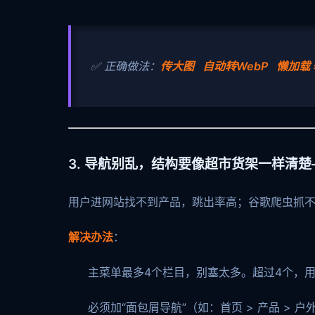
✅ 正确做法：
传大图 自动转WebP 懒加载
3. 导航别乱，结构要像超市货架一样清
用户进网站找不到产品，跳出率高；谷歌爬虫抓
解决办法
：
主菜单最多4个栏目，别塞太多。超过4个，
必须加“面包屑导航”（如：首页 > 产品 > 