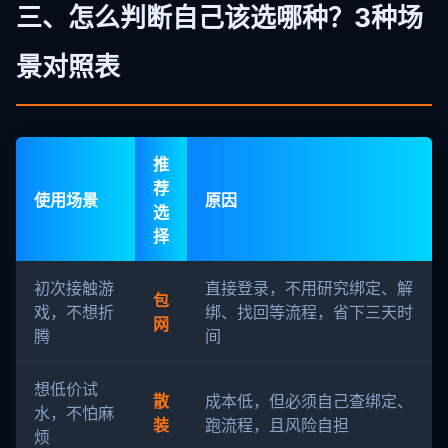
三、怎么判断自己该选哪种？3种场
景对照表
推
荐
使用场景
原因
选
择
初次接触游
直接登录，不用研究绑定、解
包
戏，不想折
绑、找回等流程，省下三天时
网
腾
间
想低价试
散
成本低，但必须自己查绑定、
水，不怕麻
装
跑流程，且风险自担
烦