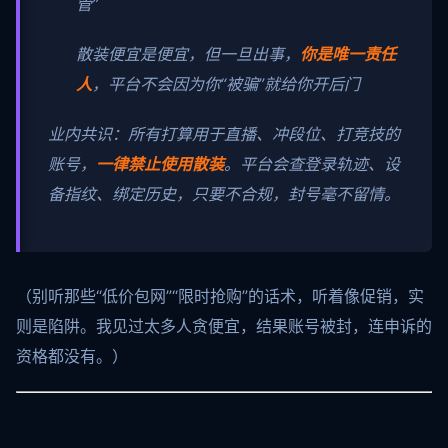
管”
散装便宜是便宜，但一旦出事，
你是唯一责任
人
，平台不会因为你“被骗”就给你开后门
业内共识：所有打算用于直播、冲段位、打竞技的
账号，
一律禁止使用散装
。平台会查登录轨迹、设
备指纹、绑定历史，只要不合规，封号毫不留情。
（别听那些“低价包网”“限时抢购”的话术，听着像促销，实
则是陷阱。我见过太多人贪便宜，结果账号被封，连申诉的
资格都没有。）