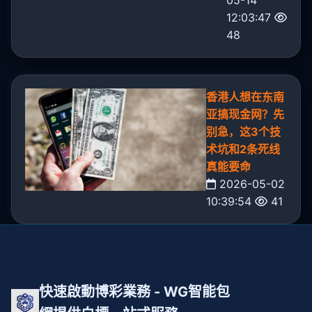
05-14
12:03:47
48
香港人想在东南
亚搞现金网？先
别急，这3个技
术坑和2条死线
真能要命
2026-05-02
10:39:54
41
快速啟動博彩業務 - WG智能包