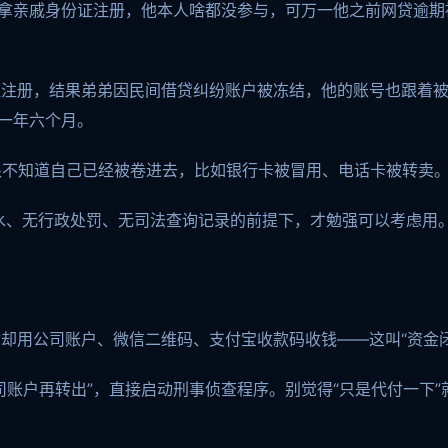
你拿亲戚身份证注册，他本人啥都没参与，可万一他之前网贷逾
证注册，结果弟弟因民间借贷纠纷账户被冻结，他的账号也跟着
了一年六个月。
根不知道自己已经被卷进去，比如银行卡被冒用、电话卡被转卖。
水、无行政处罚、无司法查询记录的前提下，才勉强可以考虑用
却用公司账户、微信二维码、支付宝收款码收钱——这叫“资金
司账户再转出”，直接启动刑事侦查程序。别觉得“只是代付一下