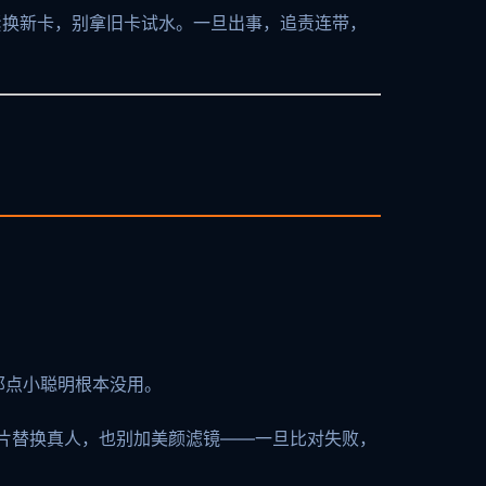
紧换新卡，别拿旧卡试水。一旦出事，追责连带，
那点小聪明根本没用。
片替换真人，也别加美颜滤镜——一旦比对失败，