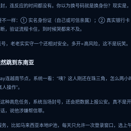
封，连反应的时间都没有。你以为换号码就是换身份？现实是，
不一样：① 实名身份证（自己或可信亲属）；② 真实银行卡
中断，验证流程卡住，到时候哭都来不及。
多账号，老老实实守一个还相对安全。多开=高风险，这不是玩笑。
突然跳到东南亚
Ray连越南节点，系统一看：“咦？这人刚还在珠三角，怎么两小
真人操作”。
册这种高危任务，系统当场封号，还会把数据上报公安。真不是
问话，说他涉嫌帮信罪。
务，比如马来西亚本地IP池，每天只允许一次登录窗口，选上午