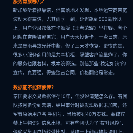
服务器放哪儿？
新加坡听着挺靠谱，但真落地才发现，本地运营商带宽
波动大得离谱，尤其雨季一到，延迟飙到500毫秒以
上，用户登录都像在卡顿版《王者荣耀》里打野。有个
团队在吉隆坡部署完，用户天天投诉卡，一查日志，原
来是暴雨导致光纤中断，修了三天才恢复。更惨的是，
很多小服务商用的是共享机柜，隔壁客户流量炸了，你
的服务也跟着抖，根本没得选。别信那些“稳定如铁”的
宣传，真要稳，得签独占合同，价格翻倍是常态。
数据能不能随便传？
泰国要求交易数据保存10年，但没说清楚怎么存。有团
队按月备份到云端，结果审计时被发现数据未加密，还
留着原始用户名 手机号，当场被罚40万泰铢。菲律宾
禁止生物识别信息出境，可有些团队为了“提升风控”，
偷偷采集用户指纹做比对，系统一上线就被执法盯上，