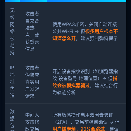
无
攻击者
线
冒充合
网
使用WPA3加密，关闭自动连接
法热
络
公共Wi-Fi → 但
很多用户根本不
点，截
被
知道怎么开
，建议强制弹窗提示
获登录
劫
信息
持
IP
攻击者
开启设备指纹识别（如浏览器指
地
伪装成
纹 设备型号 地理位置）→ 但
指
址
真实用
纹会被模拟器骗过
，建议结合行
伪
户发起
为轨迹分析
造
请求
数
中间人
所有敏感操作启用双因素验证
据
攻击修
（2FA），交易前弹窗确认 → 但
包
改交易
用户嫌麻烦，90%会跳过
，建议