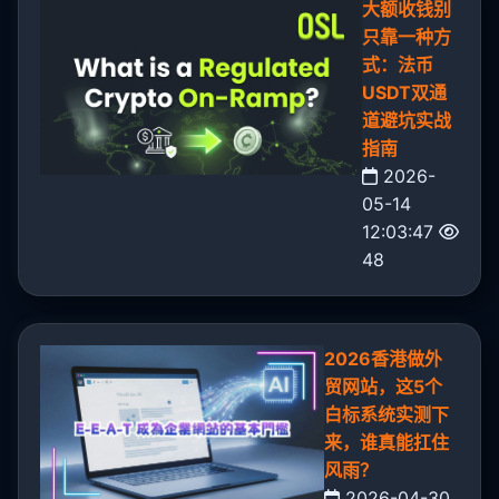
大额收钱别
只靠一种方
式：法币
USDT双通
道避坑实战
指南
2026-
05-14
12:03:47
48
2026香港做外
贸网站，这5个
白标系统实测下
来，谁真能扛住
风雨？
2026-04-30