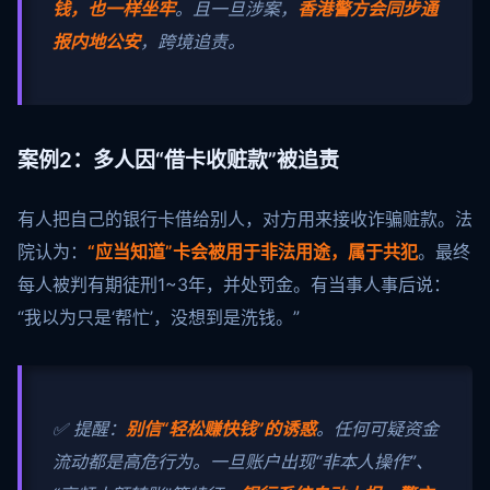
钱，也一样坐牢
。且一旦涉案，
香港警方会同步通
报内地公安
，跨境追责。
案例2：多人因“借卡收赃款”被追责
有人把自己的银行卡借给别人，对方用来接收诈骗赃款。法
院认为：
“应当知道”卡会被用于非法用途，属于共犯
。最终
每人被判有期徒刑1~3年，并处罚金。有当事人事后说：
“我以为只是‘帮忙’，没想到是洗钱。”
✅ 提醒：
别信“轻松赚快钱”的诱惑
。任何可疑资金
流动都是高危行为。一旦账户出现“非本人操作”、