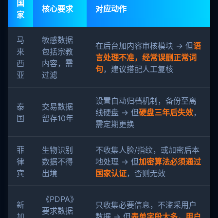
国
核心要求
对应动作
家
马
敏感数据
在后台加内容审核模块 → 但
语
来
包括宗教
言处理不准，经常误删正常词
西
内容，需
句
，建议搭配人工复核
亚
过滤
设置自动归档机制，备份至离
泰
交易数据
线硬盘 → 但
硬盘三年后失效
，
国
留存10年
需定期更换
菲
生物识别
不收集人脸/指纹，或加密后本
律
数据不得
地处理 → 但
加密算法必须通过
宾
出境
国家认证
，否则无效
《PDPA》
新
只收集必要信息，不滥采用户
要求数据
加
数据 → 但
表单字段太多，用户