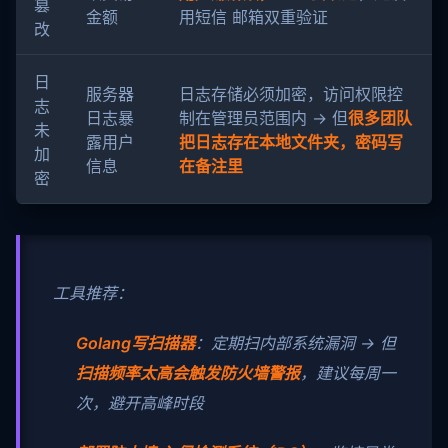
篡
金额
用短信 邮箱双重验证
改
日
服务器
日志存储必须加密，访问权限控
志
日志暴
制在管理员范围内 → 但
很多团队
未
露用户
把日志存在本地文件夹，密码写
加
信息
在备注里
密
️ 工具推荐：
Golang写扫描器
：定期扫内部系统漏洞 → 但
扫描频率太高会触发防火墙警报
，建议每周一
次，避开高峰时段