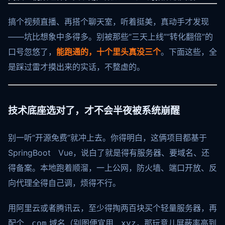
搞个视频直播、再搭个聊天室，听着挺美，真动手才发现
——坑比想象中多得多。别被那些“三天上线”“转化翻倍”的
口号忽悠了，
能跑通的，十个里头真没三个
。下面这些，全
是踩过雷才摸出来的实话，不整虚的。
技术底座选对了，才不会半夜被系统崩醒
别一听“开源免费”就冲上去。你得明白，这俩项目都基于
SpringBoot Vue，说白了就是得有服务器、要域名、还
得备案。本地跑着顺溜，一上公网，防火墙、端口开放、反
向代理全得自己调，烦得不行。
用阿里云或者腾讯云，至少得掏两百块买个轻量服务器，再
配个
域名（别图便宜用
，那玩意儿屏蔽率高到
.com
.xyz