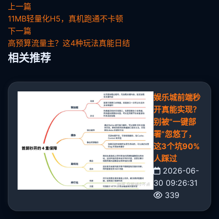
上一篇
11MB轻量化H5，真机跑通不卡顿
下一篇
高预算流量主？这4种玩法真能日结
相关推荐
娱乐城前端秒
开真能实现？
别被“一键部
署”忽悠了，
这3个坑90%
人踩过
2026-06-
30 09:26:31
339