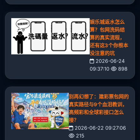
娱乐城返水怎么
算？包网洗码结
算的真实流程，
还有这3个你根本
没注意的坑
2026-06-24
09:37:10
898
别再幻想了：建彩票包网的
真实路径与9个血泪教训，
高频彩和全球彩接口怎么
接？
2026-06-22 09:27:06
215