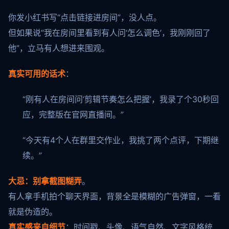
你发小红书写“点击链接进房间”，没人点。
但如果说“我在房间里看到有人问‘怎么调色’，我刚刚回了
他”，立马有人想进来围观。
真实可用的话术
：
“刚有人在房间问‘剪辑节奏怎么把握’，我录了个30秒回
应，完整版在官网直播间。”
“今天有4个人在群里交作业，我挑了两个点评，下期继
续。”
大忌：别拿截图糊弄
。
有人拿手机拍个聊天界面，背景全是模糊的广告弹窗，一看
就是伪造的。
真实感来自细节
：时间戳、头像、语气自然、文字风格统