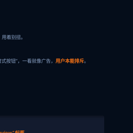
，用着别扭。
窗式按钮”，一看就像广告，
用户本能排斥
。
view”标签
。