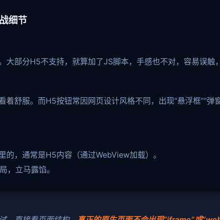
战细节
。大部分H5不支持，就算加了JS脚本，手感也不对，容易误触
着舒服。而H5按钮常因网页设计风格不同，出现“悬浮框”“弹
的，通常是H5内容（通过WebView加载）。
布局，立马露馅。
手机调试，直接看页面结构。
真正的原生页面不会出现“iframe”或“web