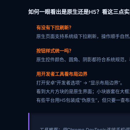
如何一眼看出是原生还是H5？看这三点实
有没有下拉刷新？
原生页面支持系统级下拉刷新，操作顺手自然
按钮样式统一吗？
原生控件颜色、圆角、阴影都符合系统规范，看
用开发者工具看布局边界
打开安卓“开发者选项” → “显示布局边界”。
看到大片方块的是原生界面；小块嵌套在大框里
有些平台用H5包装成“伪原生”，但只要一查
️ 工具推荐：用Chrome DevTools连接