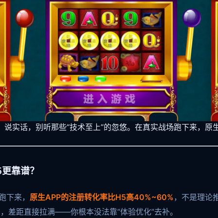
 说实话，别听那些“技术至上”的忽悠。在真实战场跑下来，原生 
5更靠谱？
跑下来，
原生APP的注册转化率比H5高40%~60%
，不是理论
，差距直接拉满——你根本没法靠“体验优化”去补。