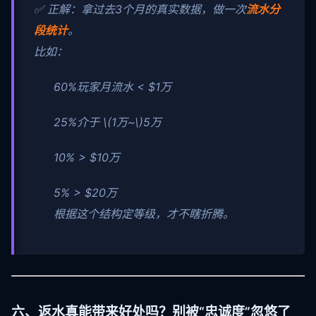
✅ 正解：拿过去3个月的真实数据，做一次
流水分
段统计
。
比如：
60%玩家月流水 < $1万
25%介于
\(1万~\)
5万
10% > $10万
5% > $20万
根据这个结构定等级，才不瞎折腾。
六、返水真能带来好处吗？别被“忠诚度”忽悠了