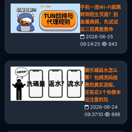
手机一连Wi-Fi就跳
转到陌生页面？别
急着换网，先试试
这三招真能救命
2026-06-25
09:24:25
843
娱乐城返水怎么
算？包网洗码结
算的真实流程，
还有这3个你根本
没注意的坑
2026-06-24
09:37:10
898