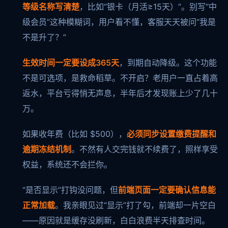
等级名称写清楚
，比如“银卡（月活≥15天）”。别写“中
级会员”这种模糊词，用户看不懂，客服天天被问“我是
不是升了？”
生效时间一定要设成365天
，到期自动降级。这个功能
不是可选项，是救命稻草。不开启？老用户一直占着高
返水，平台亏得悄无声息，半年后才发现账上少了几十
万。
如果收年费（比如 $500），
必须同步设置缴费提醒和
逾期冻结机制
。不然有人交完钱就不续费了，照样享受
权益，系统还不会拦你。
“是否显示”打钩没问题，但
前端页面一定要确认信息能
正常加载
。我亲眼见过“显示”打了勾，前端却一片空白
——原因就是缓存没刷新，白白浪费半天排查时间。