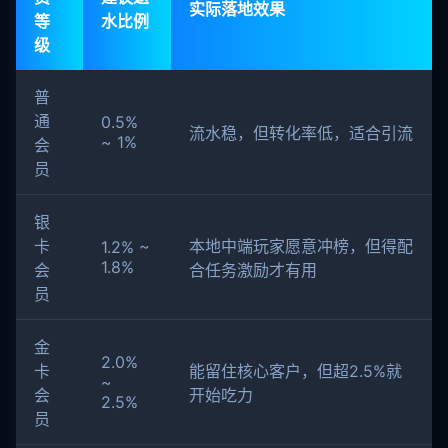
实际落地效果
等
水比例
级
普
通
0.5%
流水稳，但转化率低，适合引流
~ 1%
会
员
银
卡
本地中端玩家愿意冲榜，但得配
1.2% ~
1.8%
会
合任务激励才有用
员
金
2.0%
卡
能留住核心客户，但超2.5%就
~
会
开始吃力
2.5%
员