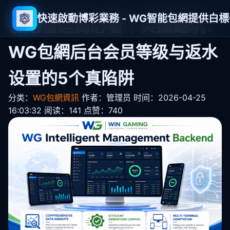
快速啟動博彩業務 - WG智能包網提供白
香港营运商必看｜实操避坑：
WG包網后台会员等级与返水
设置的5个真陷阱
分类：
WG包網資訊
作者：管理员
时间：2026-04-25
16:03:32
阅读：141
点赞：740