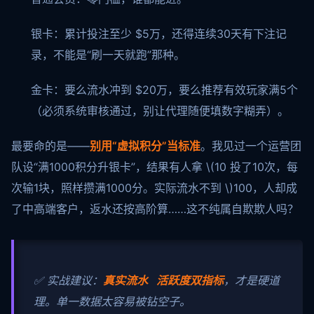
银卡：累计投注至少 $5万，还得连续30天有下注记
录，不能是“刷一天就跑”那种。
金卡：要么流水冲到 $20万，要么推荐有效玩家满5个
（必须系统审核通过，别让代理随便填数字糊弄）。
最要命的是——
别用“虚拟积分”当标准
。我见过一个运营团
队设“满1000积分升银卡”，结果有人拿
\(10 投了10次，每
次输1块，照样攒满1000分。实际流水不到 \)
100，人却成
了中高端客户，返水还按高阶算……这不纯属自欺欺人吗？
✅ 实战建议：
真实流水 活跃度双指标
，才是硬道
理。单一数据太容易被钻空子。