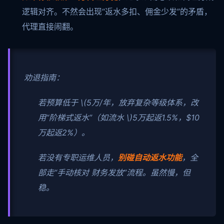
逻辑对齐。不然会出现“返水多扣、佣金少发”的矛盾，
代理直接闹翻。
劝退指南：
若预算低于
\(5万/年，放弃复杂等级体系，改
用“阶梯式返水”（如流水 \)
5万起返1.5%，$10
万起返2%）。
若没有专职运维人员，
别碰自动返水功能
，全
部走“手动核对 财务发放”流程。虽然慢，但
稳。