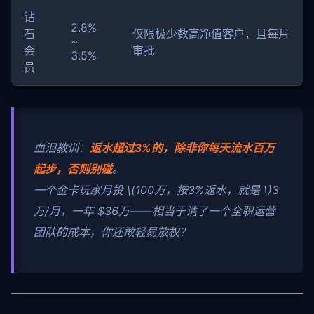
钻
2.8%
石
仅限极少数高净值客户，且每月
~
会
审批
3.5%
员
血泪教训：
返水超过3%的，除非你每天流水百万
起步，否则别碰
。
一个金卡玩家月投
\(100万，按3%返水，就是 \)
3
万/月，一年 $36万——相当于请了一个全职运营
团队的成本，你还敢轻易放权？