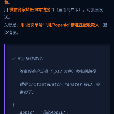
台
。
用
微信商家转账到零钱接口
（直连商户版），可批量发
送。
关键是：
用“批次单号” “用户openid”精准匹配收款人
，避
免错发。
✅ 实际操作建议：
准备好商户证书（
文件）和私钥路径
.p12
调用
接口，参
initiateBatchTransfer
数如下：
{

  "appid": "你的AppID",
