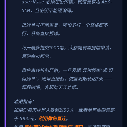
必须加密传输，微信要求用
userName
AES-
，且密钥不能硬编码。
GCM
批次单号不能重复，哪怕多打一个空格都不
行，系统直接报错。
每天最多提交1000笔，大额提现需提前申请，
否则会被限流。
微信审核机制严格，一旦发现“异常频率”或“疑
似刷单”，账号直接封，恢复周期长达7天——
那段时间，客服群天天炸锅。
劝退指南：
如果你每天提现人数超过50人，或者单笔金额常高
于2000元，
别用微信直连
。