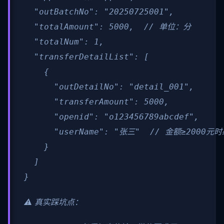
  "outBatchNo": "20250725001",

  "totalAmount": 5000,  // 单位：分

  "totalNum": 1,

  "transferDetailList": [

    {

      "outDetailNo": "detail_001",

      "transferAmount": 5000,

      "openid": "o123456789abcdef",

      "userName": "张三"  // 金额≥2000元时
    }

  ]

}
⚠️ 真实踩坑点：