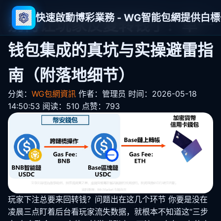
快速啟動博彩業務 - WG智能包網提供白
别再让玩家反复转钱了！单一
钱包集成的真坑与实操避雷指
南（附落地细节）
分类：
WG包網資訊
作者：管理员
时间：2026-05-18
14:50:53
阅读：510
点赞：793
玩家下注总要来回转钱？问题出在这几个环节 你要是没在
凌晨三点盯着后台看玩家流失数据，就根本不知道这“三步