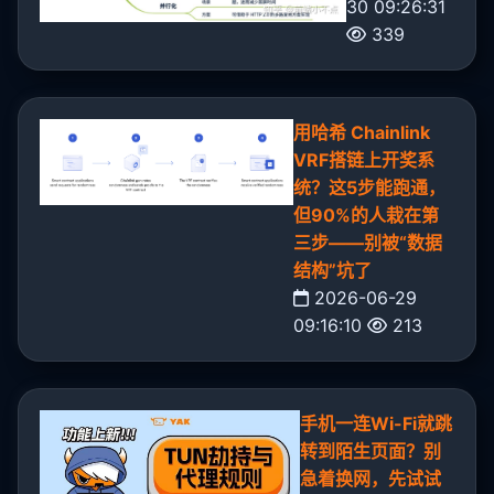
30 09:26:31
339
用哈希 Chainlink
VRF搭链上开奖系
统？这5步能跑通，
但90%的人栽在第
三步——别被“数据
结构”坑了
2026-06-29
09:16:10
213
手机一连Wi-Fi就跳
转到陌生页面？别
急着换网，先试试