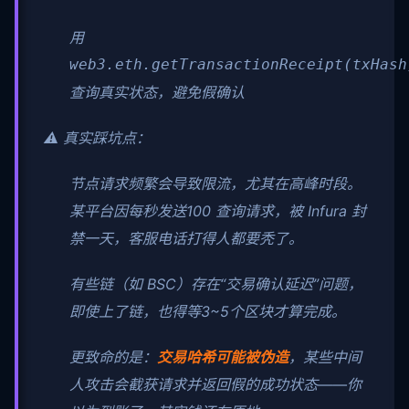
用
web3.eth.getTransactionReceipt(txHash
查询真实状态，避免假确认
⚠️ 真实踩坑点：
节点请求频繁会导致限流，尤其在高峰时段。
某平台因每秒发送100 查询请求，被 Infura 封
禁一天，客服电话打得人都要秃了。
有些链（如 BSC）存在“交易确认延迟”问题，
即使上了链，也得等3~5个区块才算完成。
更致命的是：
交易哈希可能被伪造
，某些中间
人攻击会截获请求并返回假的成功状态——你