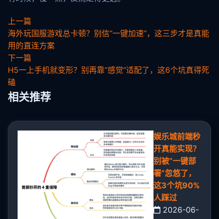
上一篇
海外玩国服游戏总卡顿？别信“一键加速”，这三步才是真能
用的直连方案
下一篇
H5一上手机就变形？别再靠“感觉”适配了，这6个坑真得死
磕
相关推荐
娱乐城前端秒
开真能实现？
别被“一键部
署”忽悠了，
这3个坑90%
人踩过
2026-06-