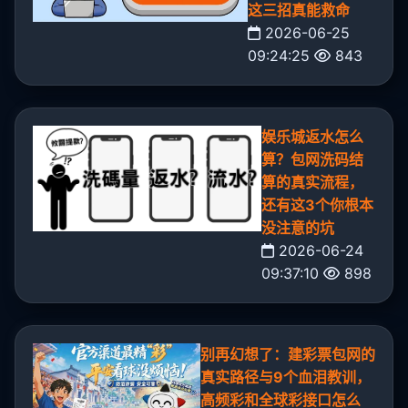
这三招真能救命
2026-06-25
09:24:25
843
娱乐城返水怎么
算？包网洗码结
算的真实流程，
还有这3个你根本
没注意的坑
2026-06-24
09:37:10
898
别再幻想了：建彩票包网的
真实路径与9个血泪教训，
高频彩和全球彩接口怎么