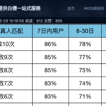
網提供白標一站式服務
首页
WG包網資訊
开这4个实操坑，不然白忙一场
29 10:16:58
阅读：812
点赞：895