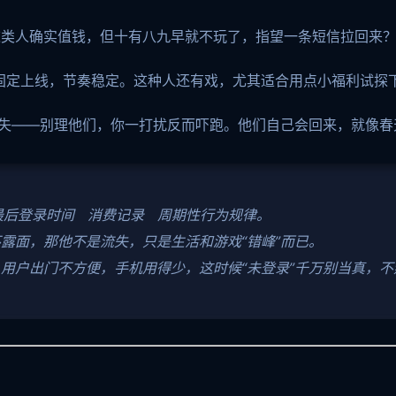
这类人确实值钱，但十有八九早就不玩了，指望一条短信拉回来
周固定上线，节奏稳定。这种人还有戏，尤其适合用点小福利试探
失——别理他们，你一打扰反而吓跑。他们自己会回来，就像春
最后登录时间 消费记录 周期性行为规律。
露面，那他不是流失，只是生活和游戏“错峰”而已。
用户出门不方便，手机用得少，这时候“未登录”千万别当真，不