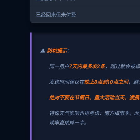
已经回来但未付费
⚠️
防坑提示
：
同一用户
7天内最多发2条
，超过就会被标
发送时间建议在
晚上8点到10点之间
，避
绝对不要在节假日、重大活动当天、凌晨
特殊天气影响也得考虑：南方梅雨季、北
读率直接掉一半。