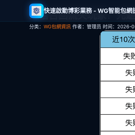
快速啟動博彩業務 - WG智能包
短信召回流失玩家？先避
分类：
WG包網資訊
作者：管理员
时间：2026-05-