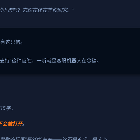
的小狗吗？它现在还在等你回家。”
真有这只狗。
。
感谢支持”这种官腔，一听就是客服机器人在念稿。
15字。
不会被打开
。
“尊敬的玩家”高30%左右——这不是玄学，是人心。