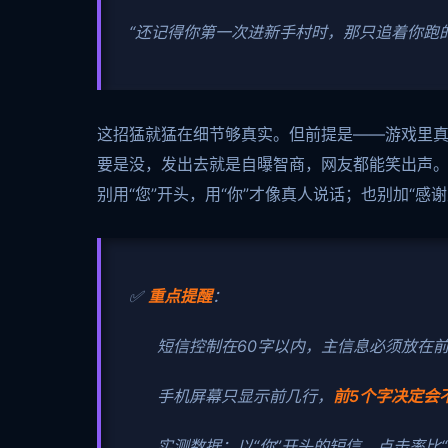
“还记得你第一次进新手村时，那只追着你跑
这招猛就猛在细节够真实。但前提是——游戏里
要是没，发出去就是自曝智商，网友都能笑出声
别用“您”开头，用“你”才像真人说话；也别加“
✅
重点提醒
：
短信控制在60字以内，主信息必须放在前
手机屏幕只显示前几行，
前5个字决定会
实测数据：以“你”开头的短信，点击率比