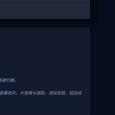
易被拦截。
是暴雨天，大家撑伞遮脸，视线受阻，短信阅