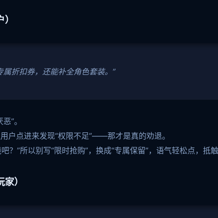
户）
专属折扣券，还能补全角色套装。”
恶”。
用户点进来发现“权限不足”——那才是真的劝退。
钱吧？”所以别写“限时抢购”，换成“专属保留”，语气轻松点，抵
玩家）