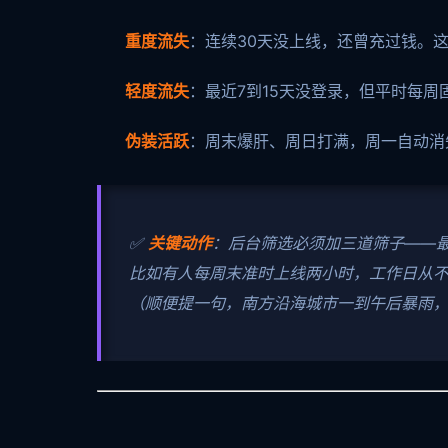
重度流失
：连续30天没上线，还曾充过钱。
轻度流失
：最近7到15天没登录，但平时每
伪装活跃
：周末爆肝、周日打满，周一自动消
✅
关键动作
：后台筛选必须加三道筛子——
比如有人每周末准时上线两小时，工作日从不
（顺便提一句，南方沿海城市一到午后暴雨，