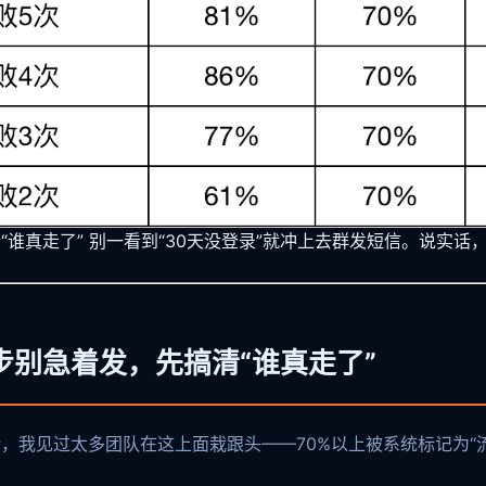
谁真走了” 别一看到“30天没登录”就冲上去群发短信。说实话
别急着发，先搞清“谁真走了”
话，我见过太多团队在这上面栽跟头——70%以上被系统标记为